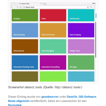
Screenshot dataviz.tools (Quelle: http://dataviz.tools/)
Dieser Eintrag wurde von
geoobserver
unter
DataViz
,
GIS-Software
,
News allgemein
veröffentlicht. Setze ein Lesezeichen für den
Permalink
.