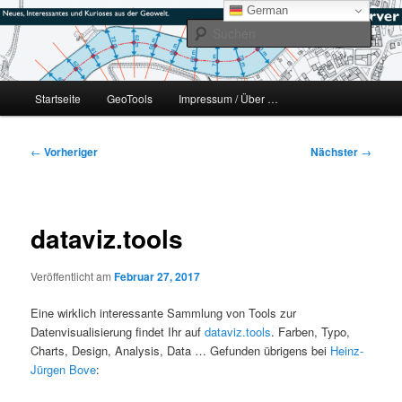
Zum
mikeE's GeoBlog
German
primären
Such
Inhalt
springen
#geoObserver
Hauptmenü
Startseite
GeoTools
Impressum / Über …
Beitragsnavigation
←
Vorheriger
Nächster
→
dataviz.tools
Veröffentlicht am
Februar 27, 2017
Eine wirklich interessante Sammlung von Tools zur
Datenvisualisierung findet Ihr auf
dataviz.tools
. Farben, Typo,
Charts, Design, Analysis, Data … Gefunden übrigens bei
Heinz-
Jürgen Bove
: