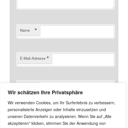
*
Name
*
E-Mail-Adresse
Website
Wir schätzen Ihre Privatsphäre
Name, E-Mail-Adresse und Website in diesem Browser
Wir verwenden Cookies, um Ihr Surferlebnis zu verbessern,
für meinen nächsten Kommentar speichern.
personalisierte Anzeigen oder Inhalte einzusetzen und
unseren Datenverkehr zu analysieren. Wenn Sie auf „Alle
akzeptieren" klicken, stimmen Sie der Anwendung von