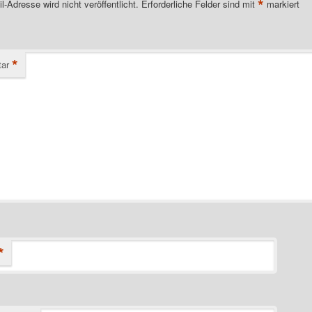
*
l-Adresse wird nicht veröffentlicht.
Erforderliche Felder sind mit
markiert
*
ar
*