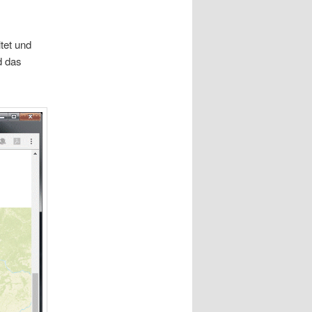
tet und
d das