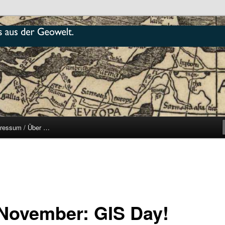
r
ressum / Über …
 November: GIS Day!