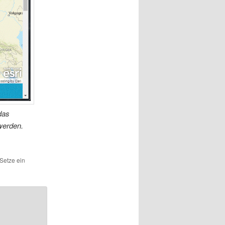
das
werden.
 Setze ein