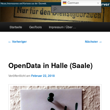
Zum
mikeE's GeoBlog
German
primären
Such
Inhalt
springen
#geoObserver
Hauptmenü
Startseite
GeoTools
Impressum / Über …
Beitragsnavigation
←
Vorheriger
Nächster
→
OpenData in Halle (Saale)
Veröffentlicht am
Februar 22, 2018