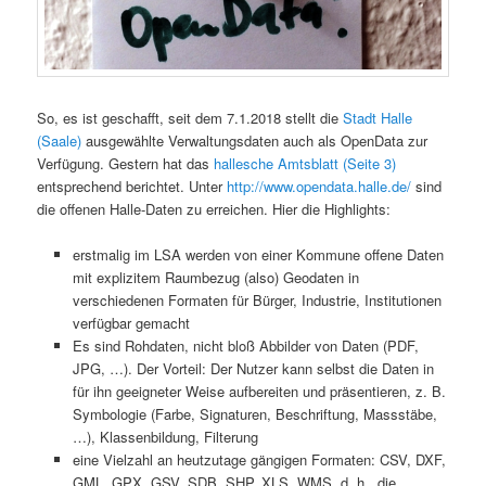
So, es ist geschafft, seit dem 7.1.2018 stellt die
Stadt Halle
(Saale)
ausgewählte Verwaltungsdaten auch als OpenData zur
Verfügung. Gestern hat das
hallesche Amtsblatt (Seite 3)
entsprechend berichtet. Unter
http://www.opendata.halle.de/
sind
die offenen Halle-Daten zu erreichen. Hier die Highlights:
erstmalig im LSA werden von einer Kommune offene Daten
mit explizitem Raumbezug (also) Geodaten in
verschiedenen Formaten für Bürger, Industrie, Institutionen
verfügbar gemacht
Es sind Rohdaten, nicht bloß Abbilder von Daten (PDF,
JPG, …). Der Vorteil: Der Nutzer kann selbst die Daten in
für ihn geeigneter Weise aufbereiten und präsentieren, z. B.
Symbologie (Farbe, Signaturen, Beschriftung, Massstäbe,
…), Klassenbildung, Filterung
eine Vielzahl an heutzutage gängigen Formaten: CSV, DXF,
GML, GPX, GSV, SDB, SHP, XLS, WMS, d. h., die