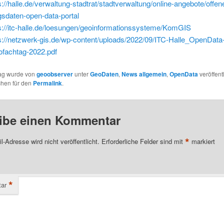
s://halle.de/verwaltung-stadtrat/stadtverwaltung/online-angebote/offen
gsdaten-open-data-portal
s://itc-halle.de/loesungen/geoinformationssysteme/KomGIS
s://netzwerk-gis.de/wp-content/uploads/2022/09/ITC-Halle_OpenData-
fachtag-2022.pdf
rag wurde von
geoobserver
unter
GeoDaten
,
News allgemein
,
OpenData
veröffentl
chen für den
Permalink
.
ibe einen Kommentar
*
l-Adresse wird nicht veröffentlicht.
Erforderliche Felder sind mit
markiert
*
ar