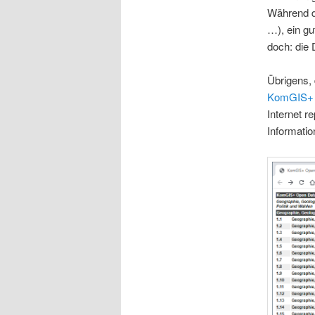
Während d
…), ein g
doch: die 
Übrigens, 
KomGIS+
Internet r
Informatio