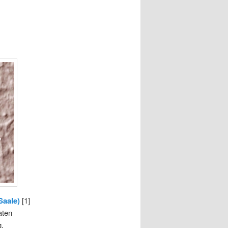
Saale)
[1]
aten
.