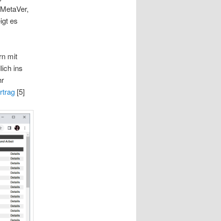
 MetaVer,
igt es
rn mit
lich ins
hr
rtrag
[5]