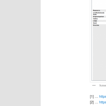
Scree
[1] …
http
[2] …
http