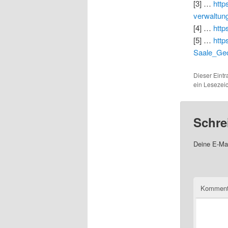
[3] …
http
verwaltun
[4] …
http
[5] …
http
Saale_Geo
Dieser Eint
ein Lesezei
Schre
Deine E-Mai
Komment