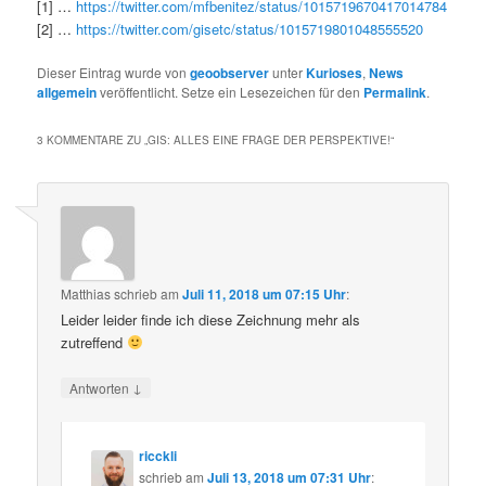
[1] …
https://twitter.com/mfbenitez/status/1015719670417014784
[2] …
https://twitter.com/gisetc/status/1015719801048555520
Dieser Eintrag wurde von
geoobserver
unter
Kurioses
,
News
allgemein
veröffentlicht. Setze ein Lesezeichen für den
Permalink
.
3 KOMMENTARE ZU „
GIS: ALLES EINE FRAGE DER PERSPEKTIVE!
“
Matthias
schrieb
am
Juli 11, 2018 um 07:15 Uhr
:
Leider leider finde ich diese Zeichnung mehr als
zutreffend
↓
Antworten
ricckli
schrieb
am
Juli 13, 2018 um 07:31 Uhr
: