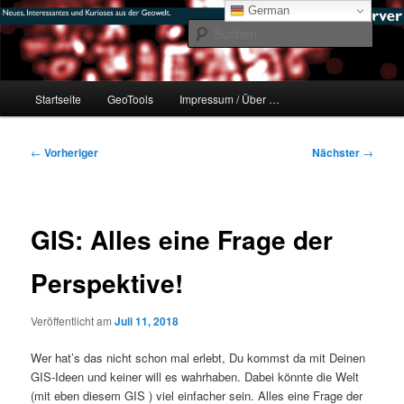
Zum
mikeE's GeoBlog
German
primären
Such
Inhalt
springen
#geoObserver
Hauptmenü
Startseite
GeoTools
Impressum / Über …
Beitragsnavigation
←
Vorheriger
Nächster
→
GIS: Alles eine Frage der
Perspektive!
Veröffentlicht am
Juli 11, 2018
Wer hat’s das nicht schon mal erlebt, Du kommst da mit Deinen
GIS-Ideen und keiner will es wahrhaben. Dabei könnte die Welt
(mit eben diesem GIS ) viel einfacher sein. Alles eine Frage der