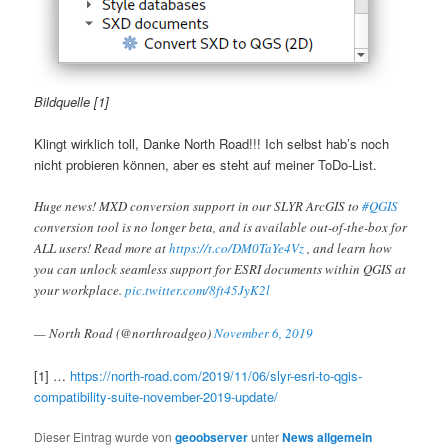
Bildquelle [1]
Klingt wirklich toll, Danke North Road!!! Ich selbst hab’s noch
nicht probieren können, aber es steht auf meiner ToDo-List.
Huge news! MXD conversion support in our SLYR ArcGIS to
#QGIS
conversion tool is no longer beta, and is available out-of-the-box for
ALL users! Read more at
https://t.co/DM0TaYe4Vz
, and learn how
you can unlock seamless support for ESRI documents within QGIS at
your workplace.
pic.twitter.com/8ft45JyK2l
— North Road (@northroadgeo)
November 6, 2019
[1] …
https://north-road.com/2019/11/06/slyr-esri-to-qgis-
compatibility-suite-november-2019-update/
Dieser Eintrag wurde von
geoobserver
unter
News allgemein