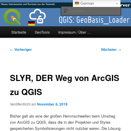
Zum
mikeE's GeoBlog
German
primären
Such
Inhalt
springen
#geoObserver
Hauptmenü
Startseite
GeoTools
Impressum / Über …
Beitragsnavigation
←
Vorheriger
Nächster
→
SLYR, DER Weg von ArcGIS
zu QGIS
Veröffentlicht am
November 6, 2019
Bisher galt als eine der großen Hemmschwellen beim Umstieg
von ArcGIS zu QGIS, dass die in den Projekten und Styles
gespeicherten Symbolisierungen nicht nutzbar waren. Die Lösung