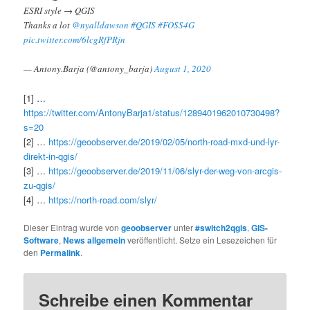
ESRI style → QGIS
Thanks a lot
@nyalldawson
#QGIS
#FOSS4G
pic.twitter.com/6lcgRfPRjn
— Antony.Barja (@antony_barja)
August 1, 2020
[1] …
https://twitter.com/AntonyBarja1/status/1289401962010730498?
s=20
[2] …
https://geoobserver.de/2019/02/05/north-road-mxd-und-lyr-
direkt-in-qgis/
[3] …
https://geoobserver.de/2019/11/06/slyr-der-weg-von-arcgis-
zu-qgis/
[4] …
https://north-road.com/slyr/
Dieser Eintrag wurde von
geoobserver
unter
#switch2qgis
,
GIS-
Software
,
News allgemein
veröffentlicht. Setze ein Lesezeichen für
den
Permalink
.
Schreibe einen Kommentar