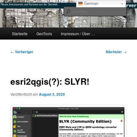
Zum
mikeE's GeoBlog
German
primären
Such
Inhalt
springen
#geoObserver
Hauptmenü
Startseite
GeoTools
Impressum / Über …
Beitragsnavigation
←
Vorheriger
Nächster
→
esri2qgis(?): SLYR!
Veröffentlicht am
August 3, 2020