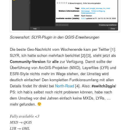
Screenshot: SLYR-Plugin in den QGIS-Erweiterungen
Die beste Geo-Nachricht vom Wochenende kam per Twitter [1]:
SLYR, ich hatte schon mehrfach berichtet [2]/[3], steht jetzt als
Community-Version
für
alle
zur Verfügung. Damit sollte der
Überführung von ArcGIS-Projekten (MXD), Layerfiles (LYR) und
ESRI-Style nichts mehr im Wege stehen, der Umstieg wird
deutlich einfacher! Den kompletten Funtkionsumfang mit allen
Details findet Ihr direkt bei
North-Road
[4]. Also:
#switch2qgis
!
PS: ich hab’s selbst noch nicht probieren können, habe nach
dem Umstieg vor drei Jahren einfach keine MXDs, LYRs, …
mehr gefunden.
Fully available <3
MXD → QGIS
LYR → QML