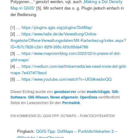
Polygonen…“ genutzt werden, vgl. auch
„Making a Dot Density
Map in QGIS“
[5]. Mir scheint das o. g. Plugin jedoch einfach in
der Bedienung.
[1] …
https://plugins.qgis.org/plugins/DotMap/
[2] …
https://www.halle.de/de/Verwaltung/Online-
Angebote/Offene-Verwaltungsdaten/Mit-Kartenbezug/index.aspx?
ID=fb7c7826-c2e1-82f9-395c-bf3c65da4786
[3] …
https://www.maproomblog.com/2023/02/in-praise-of-dot-
grid-maps/
[4] …
https://medium.com/earthrisemedia/we-need-more-dot-grid-
maps-7e4374f79acd
[5] …
https://www.youtube.com/watch?v=UlG9kwsbnQQ
Dieser Eintrag wurde von
geoobserver
unter
#switch2qgis
,
GIS-
Software
,
GIS-Wissen
,
News allgemein
,
OpenData
veröffentlicht.
Setze ein Lesezeichen für den
Permalink
.
EIN KOMMENTAR ZU „
QGIS-TIPP: DOTMAPS – PUNKTDICHTEKARTEN
“
Pingback:
QGIS-Tipp: DotMaps – Punktdichtekarten 2 –
@Youtube | #geoObserver