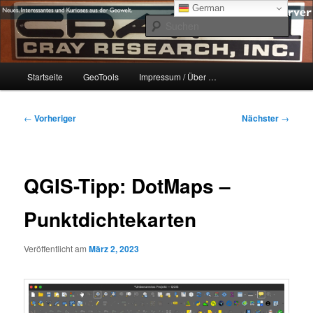
Zum
mikeE's GeoBlog
German
primären
Such
Inhalt
springen
#geoObserver
Hauptmenü
Startseite
GeoTools
Impressum / Über …
Beitragsnavigation
←
Vorheriger
Nächster
→
QGIS-Tipp: DotMaps –
Punktdichtekarten
Veröffentlicht am
März 2, 2023