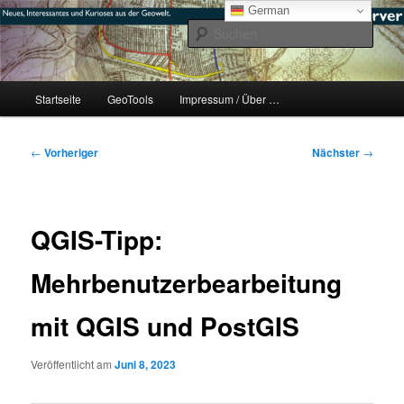
Zum
mikeE's GeoBlog
German
primären
Such
Inhalt
springen
#geoObserver
Hauptmenü
Startseite
GeoTools
Impressum / Über …
Beitragsnavigation
←
Vorheriger
Nächster
→
QGIS-Tipp:
Mehrbenutzerbearbeitung
mit QGIS und PostGIS
Veröffentlicht am
Juni 8, 2023