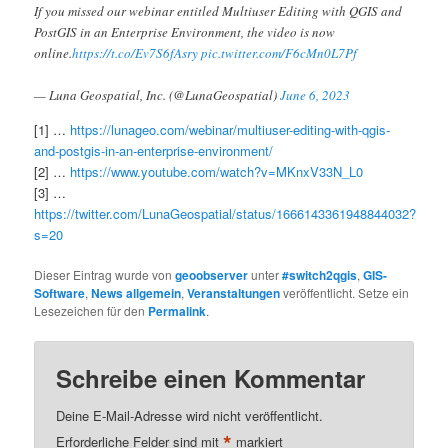
If you missed our webinar entitled Multiuser Editing with QGIS and
PostGIS in an Enterprise Environment, the video is now
online.
https://t.co/Ev7S6fAsry
pic.twitter.com/F6cMn0L7Pf
— Luna Geospatial, Inc. (@LunaGeospatial)
June 6, 2023
[1] …
https://lunageo.com/webinar/multiuser-editing-with-qgis-
and-postgis-in-an-enterprise-environment/
[2] …
https://www.youtube.com/watch?v=MKnxV33N_L0
[3] …
https://twitter.com/LunaGeospatial/status/1666143361948844032?
s=20
Dieser Eintrag wurde von
geoobserver
unter
#switch2qgis
,
GIS-
Software
,
News allgemein
,
Veranstaltungen
veröffentlicht. Setze ein
Lesezeichen für den
Permalink
.
Schreibe einen Kommentar
Deine E-Mail-Adresse wird nicht veröffentlicht.
*
Erforderliche Felder sind mit
markiert