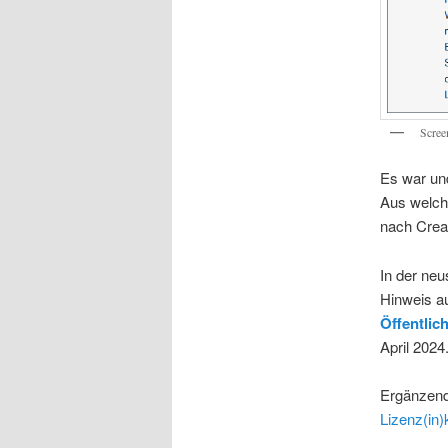
Scree
Es war und
Aus welch
nach Crea
In der ne
Hinweis a
Öffentlic
April 2024
Ergänzend
Lizenz(in)