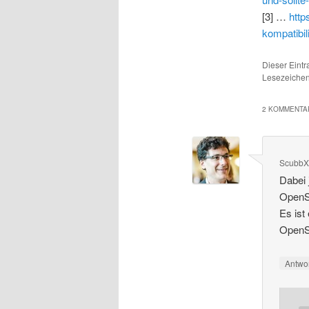
[3] …
http
kompatibil
Dieser Eint
Lesezeichen
2 KOMMENTAR
Scubb
Dabei 
OpenSt
Es ist
OpenS
Antwo