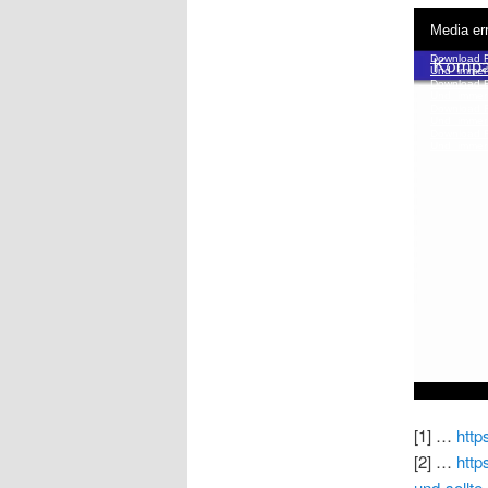
[1] …
http
[2] …
http
und-sollte