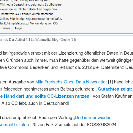
nshot: Der Artikel [1] im Wikimedia-Blog (Quelle [1])
 ist irgendwie verhext mit der Lizenzierung öffentlicher Daten in Deu
en Gründen auch immer, man hatte gegenüber den weltweit gängige
tive Commons Bedenken und „erfand“ ca. 2012 die „Datenlizenz Deu
usten Ausgabe von
Mila Frerischs Open Data Newsletter
[1] habe ich 
uf folgenden hochinteressanten Beitrag gefunden:
„Gutachten zeigt:
he Hand darf und sollte CC-Lizenzen nutzen“
von Stefan Kaufman
. Also CC lebt, auch in Deutschland!
 dazu empfehle ich Euch den Vortrag „
Und immer wieder
kompatibilitäten
“ [3] von Falk Zscheile auf der FOSSGIS2024: