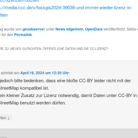
s://media.ccc.de/v/fossgis2024-39036-und-immer-wieder-lizenz-in-
itten
rag wurde von
geoobserver
unter
News allgemein
,
OpenData
veröffentlicht. Setze 
 für den
Permalink
.
E ZU „
NEUES GUTACHTEN: ÖFFENTLICHE DATEN UND DIE CC-LIZENZ?
“
X
schrieb
am
April 16, 2024 um 12:30 Uhr
:
jedoch bitte bedenken, dass eine bloße CC-BY leider nicht mit der
reetMap kompatibel ist.
 ein kleiner Zusatz zur Lizenz notwendig, damit Daten unter CC-BY in
treetMap benutzt werden dürfen.
↓
rten