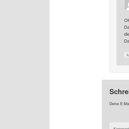
OK
Da
di
Da
A
Schre
Deine E-Mai
Komment