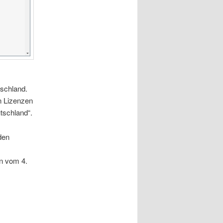
tschland.
n Lizenzen
tschland“.
den
n vom 4.