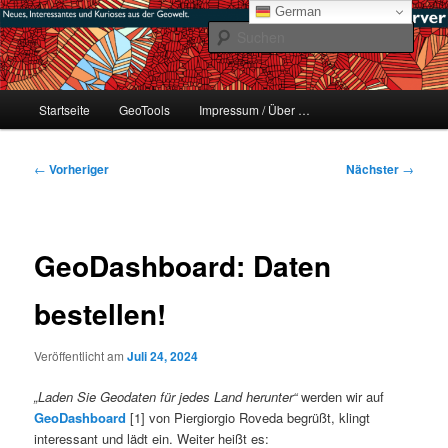
Zum
mikeE's GeoBlog
German
primären
Such
Inhalt
springen
#geoObserver
Hauptmenü
Startseite
GeoTools
Impressum / Über …
Beitragsnavigation
←
Vorheriger
Nächster
→
GeoDashboard: Daten
bestellen!
Veröffentlicht am
Juli 24, 2024
„Laden Sie Geodaten für jedes Land herunter“
werden wir auf
GeoDashboard
[1] von Piergiorgio Roveda begrüßt, klingt
interessant und lädt ein. Weiter heißt es: