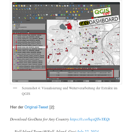
Screenshot 4: Visualisierung und Weiterverarbeitung der Extrakte im
QGIS
Hier der
Original-Tweet
[2]:
Download GeoData for Any Country
https://t.co/hqxQTwYKQt
— Null Island Team (@Null_Island_Geo)
July 22, 2024