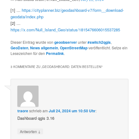
[1] …
https://cityplanner.biz/geodashboard-v7/form__download-
geodata/index.php
[2] …
https://x.com/Null_Island_Geo/status/1815476606015537285
Dieser Eintrag wurde von
geoobserver
unter
#switch2qgis
,
GeoDaten
,
News allgemein
,
OpenStreetMap
veröffentlicht. Setze ein
Lesezeichen für den
Permalink
.
3 KOMMENTARE ZU „
GEODASHBOARD: DATEN BESTELLEN!
“
traore
schrieb
am
Juli 24, 2024 um 10:50 Uhr
:
Dashboard qgis 3.16
↓
Antworten