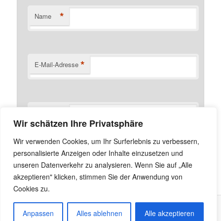
*
Name
*
E-Mail-Adresse
Website
Wir schätzen Ihre Privatsphäre
Name, E-Mail-Adresse und Website in diesem Browser
Wir verwenden Cookies, um Ihr Surferlebnis zu verbessern,
für meinen nächsten Kommentar speichern.
personalisierte Anzeigen oder Inhalte einzusetzen und
unseren Datenverkehr zu analysieren. Wenn Sie auf „Alle
akzeptieren" klicken, stimmen Sie der Anwendung von
Cookies zu.
Anpassen
Alles ablehnen
Alle akzeptieren