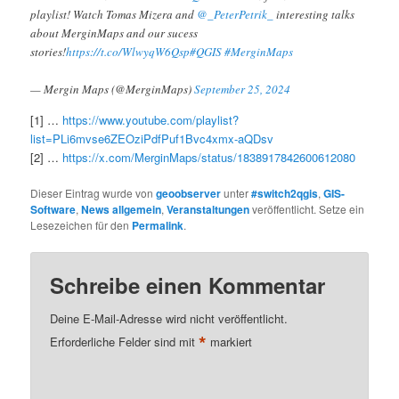
playlist! Watch Tomas Mizera and
@_PeterPetrik_
interesting talks
about MerginMaps and our sucess
stories!
https://t.co/WlwyqW6Qsp
#QGIS
#MerginMaps
— Mergin Maps (@MerginMaps)
September 25, 2024
[1] …
https://www.youtube.com/playlist?
list=PLi6mvse6ZEOziPdfPuf1Bvc4xmx-aQDsv
[2] …
https://x.com/MerginMaps/status/1838917842600612080
Dieser Eintrag wurde von
geoobserver
unter
#switch2qgis
,
GIS-
Software
,
News allgemein
,
Veranstaltungen
veröffentlicht. Setze ein
Lesezeichen für den
Permalink
.
Schreibe einen Kommentar
Deine E-Mail-Adresse wird nicht veröffentlicht.
*
Erforderliche Felder sind mit
markiert