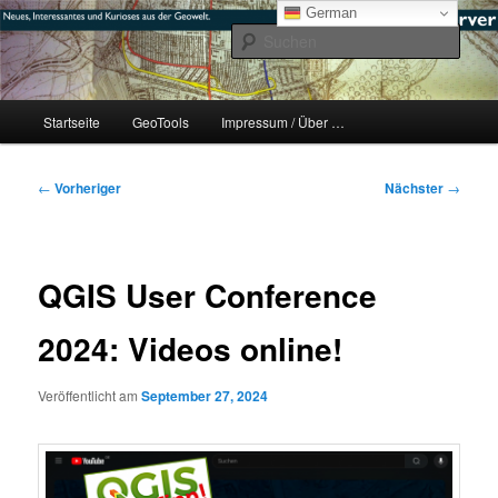
Zum
mikeE's GeoBlog
German
primären
Such
Inhalt
springen
#geoObserver
Hauptmenü
Startseite
GeoTools
Impressum / Über …
Beitragsnavigation
←
Vorheriger
Nächster
→
QGIS User Conference
2024: Videos online!
Veröffentlicht am
September 27, 2024