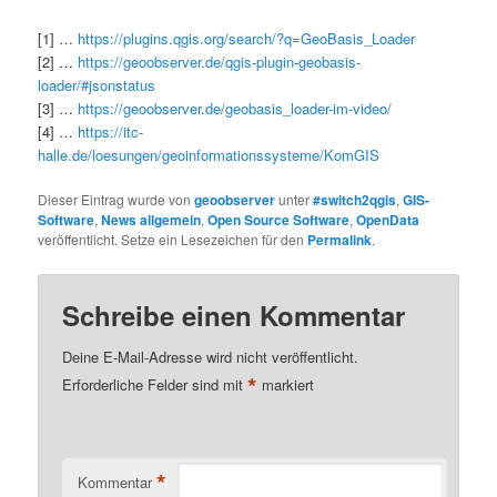
[1] …
https://plugins.qgis.org/search/?q=GeoBasis_Loader
[2] …
https://geoobserver.de/qgis-plugin-geobasis-
loader/#jsonstatus
[3] …
https://geoobserver.de/geobasis_loader-im-video/
[4] …
https://itc-
halle.de/loesungen/geoinformationssysteme/KomGIS
Dieser Eintrag wurde von
geoobserver
unter
#switch2qgis
,
GIS-
Software
,
News allgemein
,
Open Source Software
,
OpenData
veröffentlicht. Setze ein Lesezeichen für den
Permalink
.
Schreibe einen Kommentar
Deine E-Mail-Adresse wird nicht veröffentlicht.
*
Erforderliche Felder sind mit
markiert
*
Kommentar