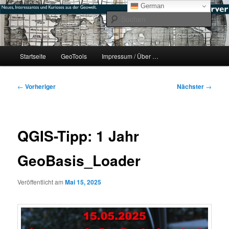
Zum
mikeE's GeoBlog
German
primären
Such
Inhalt
springen
#geoObserver
Hauptmenü
Startseite
GeoTools
Impressum / Über …
Beitragsnavigation
←
Vorheriger
Nächster
→
QGIS-Tipp: 1 Jahr
GeoBasis_Loader
Veröffentlicht am
Mai 15, 2025