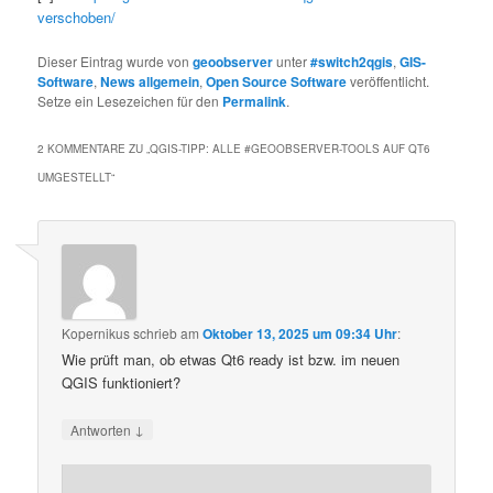
verschoben/
Dieser Eintrag wurde von
geoobserver
unter
#switch2qgis
,
GIS-
Software
,
News allgemein
,
Open Source Software
veröffentlicht.
Setze ein Lesezeichen für den
Permalink
.
2 KOMMENTARE ZU „
QGIS-TIPP: ALLE #GEOOBSERVER-TOOLS AUF QT6
UMGESTELLT
“
Kopernikus
schrieb
am
Oktober 13, 2025 um 09:34 Uhr
:
Wie prüft man, ob etwas Qt6 ready ist bzw. im neuen
QGIS funktioniert?
↓
Antworten