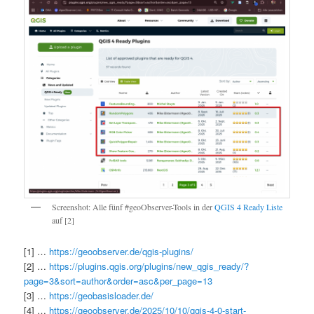
Screenshot: Alle fünf #geoObserver-Tools in der
QGIS 4 Ready Liste
auf [2]
[1] …
https://geoobserver.de/qgis-plugins/
[2] …
https://plugins.qgis.org/plugins/new_qgis_ready/?
page=3&sort=author&order=asc&per_page=13
[3] …
https://geobasisloader.de/
[4] …
https://geoobserver.de/2025/10/10/qgis-4-0-start-