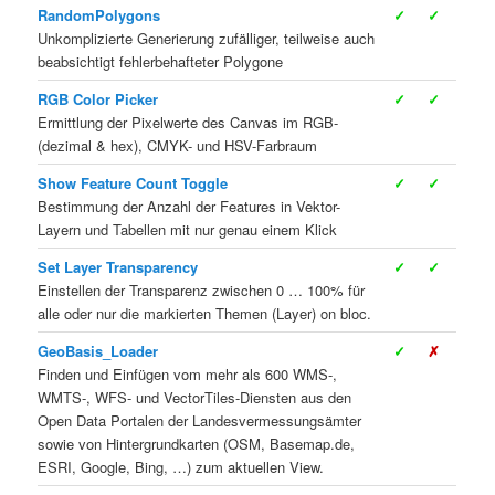
RandomPolygons
✓
✓
Unkomplizierte Generierung zufälliger, teilweise auch
beabsichtigt fehlerbehafteter Polygone
RGB Color Picker
✓
✓
Ermittlung der Pixelwerte des Canvas im RGB-
(dezimal & hex), CMYK- und HSV-Farbraum
Show Feature Count Toggle
✓
✓
Bestimmung der Anzahl der Features in Vektor-
Layern und Tabellen mit nur genau einem Klick
Set Layer Transparency
✓
✓
Einstellen der Transparenz zwischen 0 … 100% für
alle oder nur die markierten Themen (Layer) on bloc.
GeoBasis_Loader
✓
✗
Finden und Einfügen vom mehr als 600 WMS-,
WMTS-, WFS- und VectorTiles-Diensten aus den
Open Data Portalen der Landesvermessungsämter
sowie von Hintergrundkarten (OSM, Basemap.de,
ESRI, Google, Bing, …) zum aktuellen View.