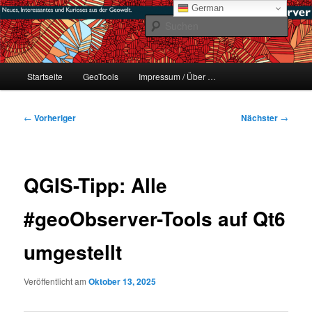
Zum
mikeE's GeoBlog
German
primären
Such
Inhalt
springen
#geoObserver
Hauptmenü
Startseite
GeoTools
Impressum / Über …
Beitragsnavigation
←
Vorheriger
Nächster
→
QGIS-Tipp: Alle
#geoObserver-Tools auf Qt6
umgestellt
Veröffentlicht am
Oktober 13, 2025