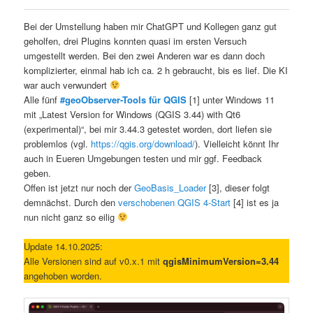
Bei der Umstellung haben mir ChatGPT und Kollegen ganz gut
geholfen, drei Plugins konnten quasi im ersten Versuch
umgestellt werden. Bei den zwei Anderen war es dann doch
komplizierter, einmal hab ich ca. 2 h gebraucht, bis es lief. Die KI
war auch verwundert
Alle fünf
#geoObserver-Tools für QGIS
[1] unter Windows 11
mit „Latest Version for Windows (QGIS 3.44) with Qt6
(experimental)“, bei mir 3.44.3 getestet worden, dort liefen sie
problemlos (vgl.
https://qgis.org/download/
). Vielleicht könnt Ihr
auch in Eueren Umgebungen testen und mir ggf. Feedback
geben.
Offen ist jetzt nur noch der
GeoBasis_Loader
[3], dieser folgt
demnächst. Durch den
verschobenen QGIS 4-Start
[4] ist es ja
nun nicht ganz so eilig
Update 14.10.2025:
Alle Versionen sind auf v0.x.1 mit
qgisMinimumVersion=3.44
angehoben worden.