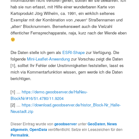
Informationen nicht verloren gehen, sollten wir sie bewahren. Ich
hab sie nun erfasst, mit Hilfe einer wunderbaren Karte von
Kartoprodukt Jörg Wilhelm, ca. 1991, ein wirklich seltenes
Exemplar mit der Kombination von „neuen“ Straßennamen und
„alten“ Blocknummern. Bemerkenswert auch die Vielzahl
öffenticher Fernsprechapparate, naja, kurz nach der Wende eben
Die Daten stelle ich gern als
ESRI-Shape
zur Verfügung. Die
folgende
Mini-Leaflet-Anwendung
zur Vorschau zeigt die Daten
[1], solltet Ihr Fehler oder Unstimmigkeiten feststellen, lasst es
mich via Kommentarfunktion wissen, gern werde ich die Daten
berichtigen.
[1] …
https://demo.geoobserver.de/HaNeu-
BlockNr/#16/51.4780/11.9204
[2] …
https://download.geoobserver.de/histor_Block-Nr_Halle-
Neustadt.zip
Dieser Eintrag wurde von
geoobserver
unter
GeoDaten
,
News
allgemein
,
OpenData
veröffentlicht. Setze ein Lesezeichen für den
Permalink
.