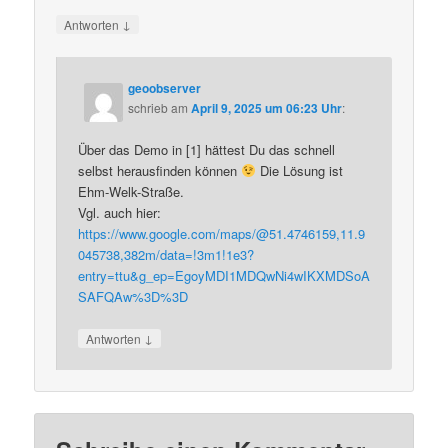
↓
Antworten
geoobserver
schrieb
am
April 9, 2025 um 06:23 Uhr
:
Über das Demo in [1] hättest Du das schnell
selbst herausfinden können
Die Lösung ist
Ehm-Welk-Straße.
Vgl. auch hier:
https://www.google.com/maps/@51.4746159,11.9
045738,382m/data=!3m1!1e3?
entry=ttu&g_ep=EgoyMDI1MDQwNi4wIKXMDSoA
SAFQAw%3D%3D
↓
Antworten