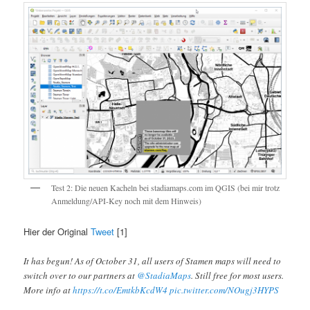
Test 2: Die neuen Kacheln bei stadiamaps.com im QGIS (bei mir trotz
Anmeldung/API-Key noch mit dem Hinweis)
Hier der Original
Tweet
[1]
It has begun! As of October 31, all users of Stamen maps will need to
switch over to our partners at
@StadiaMaps
. Still free for most users.
More info at
https://t.co/EmtkbKcdW4
pic.twitter.com/NOugj3HYPS