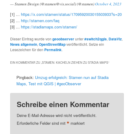
— Stamen Design (@stamen@vis.social) (@stamen)
October 4, 2023
[1] …
https://x.com/stamen/status/1709592003015503933?s=20
[2] …
http://stamen.com/faq
[3] …
https://stadiamaps.com/stamen/
Dieser Eintrag wurde von
geoobserver
unter
#switch2qgis
,
DataViz
,
News allgemein
,
OpenStreetMap
veröffentlicht. Setze ein
Lesezeichen für den
Permalink
.
EIN KOMMENTAR ZU „
STAMEN: KACHELN ZIEHEN ZU STADIA MAPS
“
Pingback:
Umzug erfolgreich: Stamen nun auf Stadia
Maps, Test mit QGIS | #geoObserver
Schreibe einen Kommentar
Deine E-Mail-Adresse wird nicht veröffentlicht.
*
Erforderliche Felder sind mit
markiert