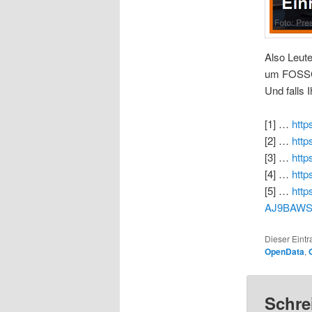
Also Leute
um FOSSGI
Und falls 
[1] …
http
[2] …
http
[3] …
http
[4] …
http
[5] …
http
AJ9BAWS
Dieser Eint
OpenData
,
Schre