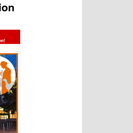
ion
en!