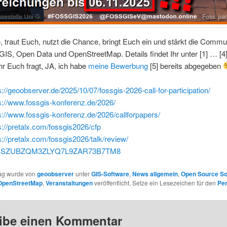
, traut Euch, nutzt die Chance, bringt Euch ein und stärkt die Commu
S, Open Data und OpenStreetMap. Details findet Ihr unter [1] … [4]
Ihr Euch fragt, JA, ich habe
meine Bewerbung
[5] bereits abgegeben
s://geoobserver.de/2025/10/07/fossgis-2026-call-for-participation/
s://www.fossgis-konferenz.de/2026/
s://www.fossgis-konferenz.de/2026/callforpapers/
s://pretalx.com/fossgis2026/cfp
s://pretalx.com/fossgis2026/talk/review/
SZUBZQM3ZLYQ7L9ZAR73B7TM8
rag wurde von
geoobserver
unter
GIS-Software
,
News allgemein
,
Open Source So
OpenStreetMap
,
Veranstaltungen
veröffentlicht. Setze ein Lesezeichen für den
Pe
ibe einen Kommentar