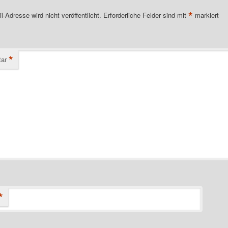
*
l-Adresse wird nicht veröffentlicht.
Erforderliche Felder sind mit
markiert
*
ar
*