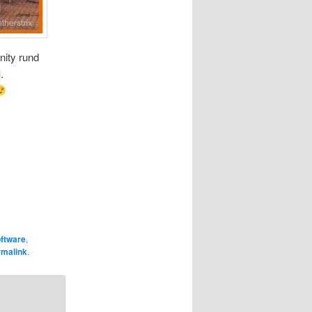
nity rund
.
ftware
,
rmalink
.