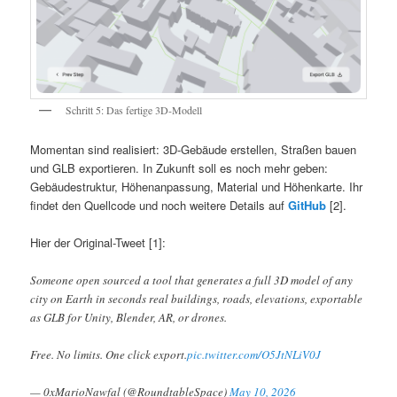
Schritt 5: Das fertige 3D-Modell
Momentan sind realisiert: 3D-Gebäude erstellen, Straßen bauen
und GLB exportieren. In Zukunft soll es noch mehr geben:
Gebäudestruktur, Höhenanpassung, Material und Höhenkarte. Ihr
findet den Quellcode und noch weitere Details auf
GitHub
[2].
Hier der Original-Tweet [1]:
Someone open sourced a tool that generates a full 3D model of any
city on Earth in seconds real buildings, roads, elevations, exportable
as GLB for Unity, Blender, AR, or drones.
Free. No limits. One click export.
pic.twitter.com/O5JtNLiV0J
— 0xMarioNawfal (@RoundtableSpace)
May 10, 2026