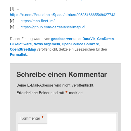
[1] …
https://x.com/RoundtableSpace/status/2053516665548427743
[2] …
https://map.fleet.im/
[3] …
https://github.com/cartesiancs/map3d
Dieser Eintrag wurde von
geoobserver
unter
DataViz
,
GeoDaten
,
GIS-Software
,
News allgemein
,
Open Source Software
,
OpenStreetMap
veröffentlicht. Setze ein Lesezeichen für den
Permalink
.
Schreibe einen Kommentar
Deine E-Mail-Adresse wird nicht veröffentlicht.
*
Erforderliche Felder sind mit
markiert
*
Kommentar