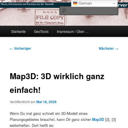
Zum
mikeE's GeoBlog
German
primären
Such
Inhalt
springen
#geoObserver
Hauptmenü
Startseite
GeoTools
Impressum / Über …
Beitragsnavigation
←
Vorheriger
Nächster
→
Map3D: 3D wirklich ganz
einfach!
Veröffentlicht am
Mai 18, 2026
Wenn Du mal ganz schnell ein 3D-Modell eines
Planungsgebietes brauchst, kann Dir ganz sicher
Map3D
[2], [3]
weiterhelfen. Dort heißt es: