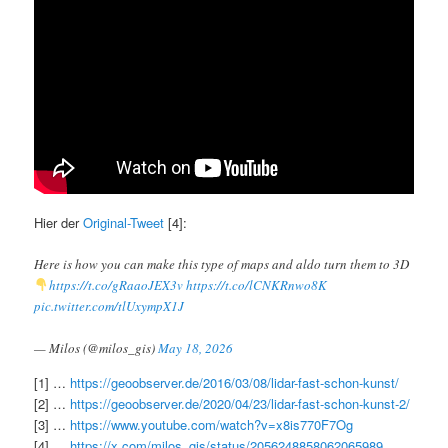
Hier der
Original-Tweet
[4]:
Here is how you can make this type of maps and aldo turn them to 3D
https://t.co/gRaaoJEX3v
https://t.co/lCNKRnwo8K
pic.twitter.com/tlUxympX1J
— Milos (@milos_gis)
May 18, 2026
[1] …
https://geoobserver.de/2016/03/08/lidar-fast-schon-kunst/
[2] …
https://geoobserver.de/2020/04/23/lidar-fast-schon-kunst-2/
[3] …
https://www.youtube.com/watch?v=x8is770F7Og
[4] …
https://x.com/milos_gis/status/2056248858062065989