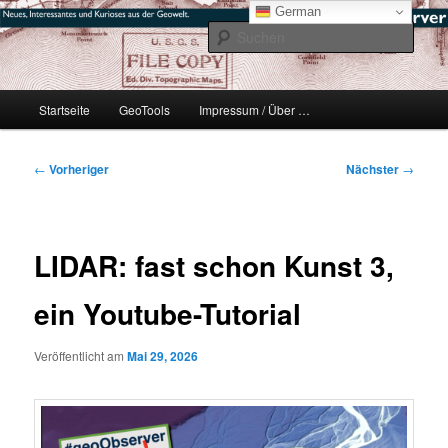
Zum
mikeE's GeoBlog
German
primären
Such
Inhalt
springen
#geoObserver
Hauptmenü
Startseite
GeoTools
Impressum / Über …
Beitragsnavigation
←
Vorheriger
Nächster
→
LIDAR: fast schon Kunst 3,
ein Youtube-Tutorial
Veröffentlicht am
Mai 29, 2026